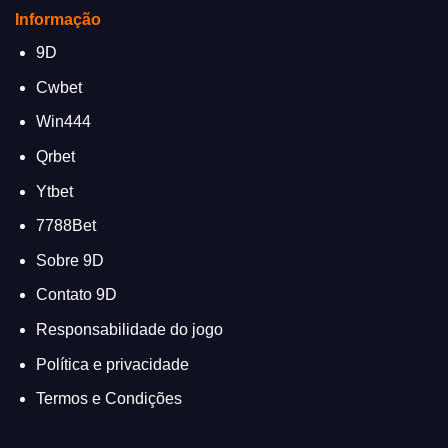
Informação
9D
Cwbet
Win444
Qrbet
Ytbet
7788Bet
Sobre 9D
Contato 9D
Responsabilidade do jogo
Política e privacidade
Termos e Condições