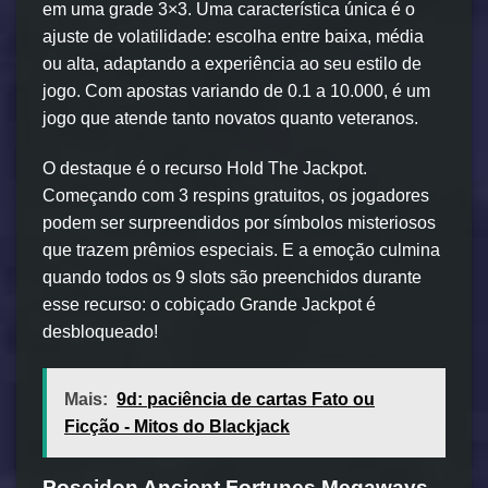
em uma grade 3×3. Uma característica única é o
ajuste de volatilidade: escolha entre baixa, média
ou alta, adaptando a experiência ao seu estilo de
jogo. Com apostas variando de 0.1 a 10.000, é um
jogo que atende tanto novatos quanto veteranos.
O destaque é o recurso Hold The Jackpot.
Começando com 3 respins gratuitos, os jogadores
podem ser surpreendidos por símbolos misteriosos
que trazem prêmios especiais. E a emoção culmina
quando todos os 9 slots são preenchidos durante
esse recurso: o cobiçado Grande Jackpot é
desbloqueado!
Mais:
9d: paciência de cartas Fato ou
Ficção - Mitos do Blackjack
Poseidon Ancient Fortunes Megaways