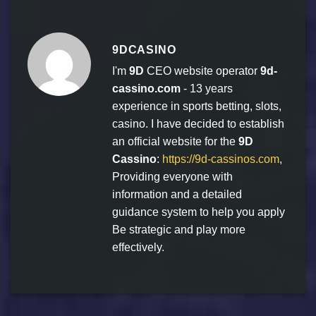
9DCASINO
I'm
9D
CEO website operator
9d-
cassino.com
- 13 years
experience in sports betting, slots,
casino. I have decided to establish
an official website for the
9D
Cassino
:
https://9d-cassinos.com
,
Providing everyone with
information and a detailed
guidance system to help you apply
Be strategic and play more
effectively.