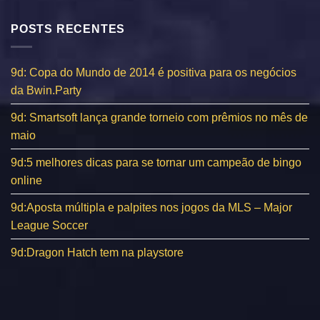
POSTS RECENTES
9d: Copa do Mundo de 2014 é positiva para os negócios
da Bwin.Party
9d: Smartsoft lança grande torneio com prêmios no mês de
maio
9d:5 melhores dicas para se tornar um campeão de bingo
online
9d:Aposta múltipla e palpites nos jogos da MLS – Major
League Soccer
9d:Dragon Hatch tem na playstore