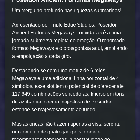
Um mergulho profundo nas riquezas submarinas!
Apresentado por Triple Edge Studios, Poseidon
Ancient Fortunes Megaways convida você a uma
jornada submersa repleta de emoção. O renomado
formato Megaways é o protagonista aqui, ampliando
a empolgação a cada giro.
Destacando-se com uma matriz de 6 rolos
Megaways e uma adicional linha horizontal de 4
símbolos, esse slot tem o potencial de oferecer até
117.649 combinações vencedoras. Imerso em tons
de azul-aqua, o reino majestoso de Poseidon
estende-se majestosamente ao fundo.
Mas as ondas não trazem apenas a vista serena:
um conjunto de quatro jackpots promete
recompensas generosas. A possibilidade de